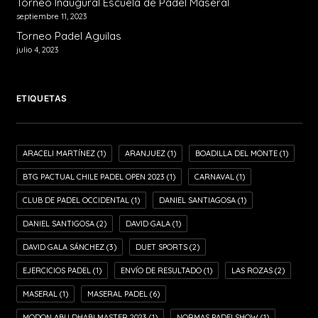
Torneo Inaugural Escuela de Padel Maseral
septiembre 11, 2023
¡Las Finales PadelShow XVI nos dejaron
Torneo Padel Aguilas
momentos para la historia!
julio 4, 2023
ETIQUETAS
ARACELI MARTÍNEZ
(1)
ARANJUEZ
(1)
BOADILLA DEL MONTE
(1)
BTG PACTUAL CHILE PADEL OPEN 2023
(1)
CARNAVAL
(1)
CLUB DE PADEL OCCIDENTAL
(1)
DANIEL SANTIAGOSA
(1)
DANIEL SANTIGOSA
(2)
DAVID GALA
(1)
DAVID GALA SÁNCHEZ
(3)
DUET SPORTS
(2)
EJERCICIOS PADEL
(1)
ENVÍO DE RESULTADO
(1)
LAS ROZAS
(2)
MASERAL
(1)
MASERAL PADEL
(6)
MODON ABU DHABI MASTER 2023
(1)
NORMAS PADELSHOW
(1)