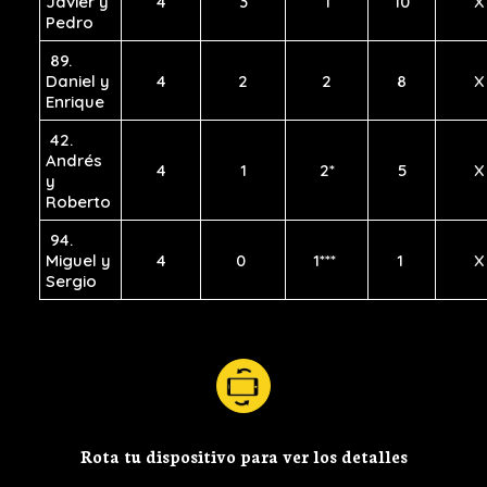
Javier y
4
3
1
10
X
Pedro
89.
Daniel y
4
2
2
8
X
Enrique
42.
Andrés
4
1
2*
5
X
y
Roberto
94.
Miguel y
4
0
1***
1
X
Sergio
Rota tu dispositivo para ver los detalles