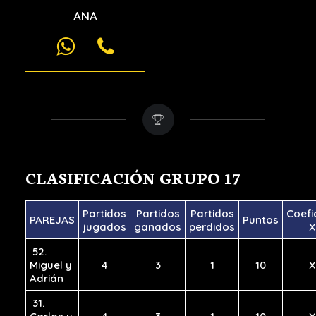
ANA
CLASIFICACIÓN GRUPO 17
Partidos
Partidos
Partidos
Coefi
PAREJAS
Puntos
jugados
ganados
perdidos
X
52.
Miguel y
4
3
1
10
X
Adrián
31.