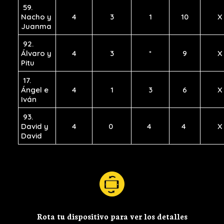
59.
Nacho y
4
3
1
10
X
Juanma
92.
Álvaro y
4
3
*
9
X
Pitu
17.
Ángel e
4
1
3
6
X
Iván
93.
David y
4
0
4
4
X
David
Rota tu dispositivo para ver los detalles