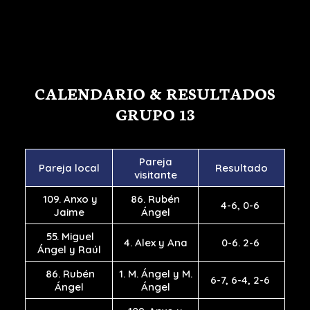
Rota tu dispositivo para ver los detalles
Parejas
121- 138
CALENDARIO & RESULTADOS
GRUPO 13
Pareja
Pareja local
Resultado
visitante
109. Anxo y
86. Rubén
4-6, 0-6
Jaime
Ángel
55. Miguel
4. Alex y Ana
0-6. 2-6
Ángel y Raúl
86. Rubén
1. M. Ángel y M.
6-7, 6-4, 2-6
Ángel
Ángel