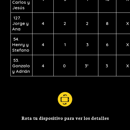
Carlos y
Jesús
127.
Jorge y
4
2
2
8
X
Ana
54.
Henry y
4
1
3
6
X
Stefano
53.
Gonzalo
4
0
3*
3
X
y Adrián
Rota tu dispositivo para ver los detalles