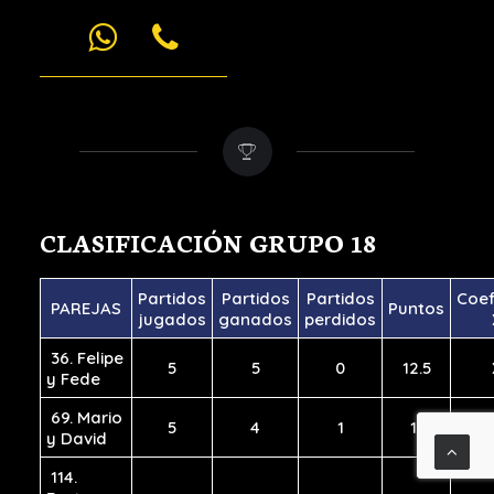
CLASIFICACIÓN GRUPO 18
Partidos
Partidos
Partidos
Coef
PAREJAS
Puntos
jugados
ganados
perdidos
36. Felipe
5
5
0
12.5
y Fede
69. Mario
5
4
1
11
y David
114.