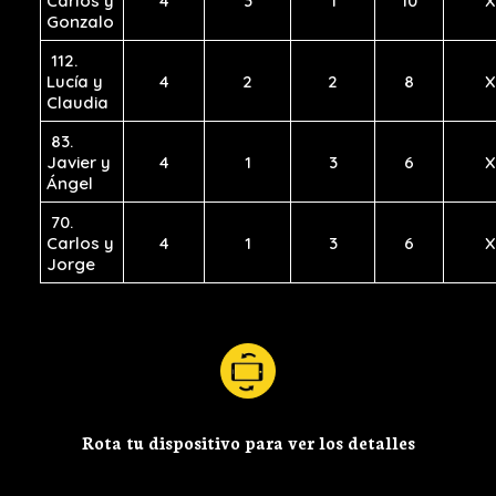
Carlos y
4
3
1
10
X
Gonzalo
112.
Lucía y
4
2
2
8
X
Claudia
83.
Javier y
4
1
3
6
X
Ángel
70.
Carlos y
4
1
3
6
X
Jorge
Rota tu dispositivo para ver los detalles