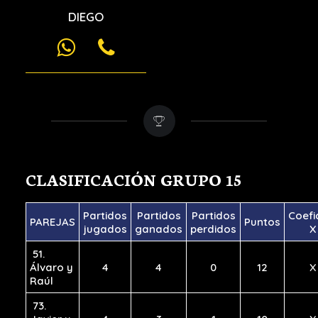
DIEGO
CLASIFICACIÓN GRUPO 15
Partidos
Partidos
Partidos
Coefi
PAREJAS
Puntos
jugados
ganados
perdidos
X
51.
Álvaro y
4
4
0
12
X
Raúl
73.