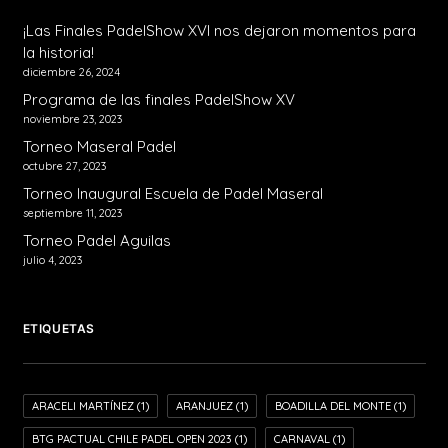
¡Las Finales PadelShow XVI nos dejaron momentos para
la historia!
diciembre 26, 2024
Programa de las finales PadelShow XV
noviembre 23, 2023
Torneo Maseral Padel
octubre 27, 2023
Torneo Inaugural Escuela de Padel Maseral
septiembre 11, 2023
¡Las Finales PadelShow XVI nos dejaron
Torneo Padel Aguilas
momentos para la historia!
julio 4, 2023
ETIQUETAS
ARACELI MARTÍNEZ
(1)
ARANJUEZ
(1)
BOADILLA DEL MONTE
(1)
BTG PACTUAL CHILE PADEL OPEN 2023
(1)
CARNAVAL
(1)