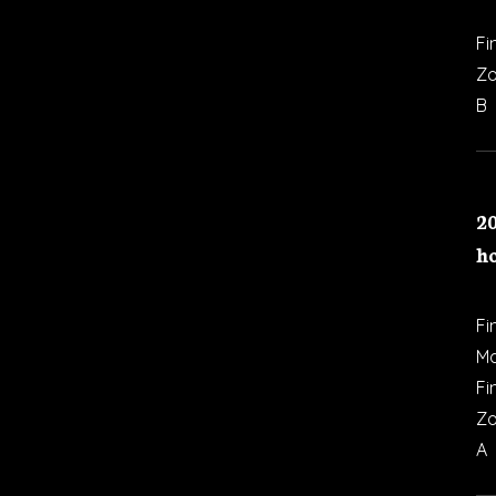
Fi
Z
B
20
h
Fi
Ma
Fi
Z
A