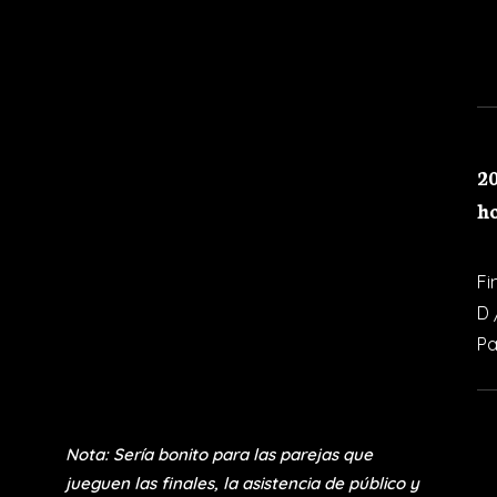
Parejas
121- 138
Fi
G 
20
h
Fi
D 
Pa
Nota: Sería bonito para las parejas que
jueguen las finales, la asistencia de público y