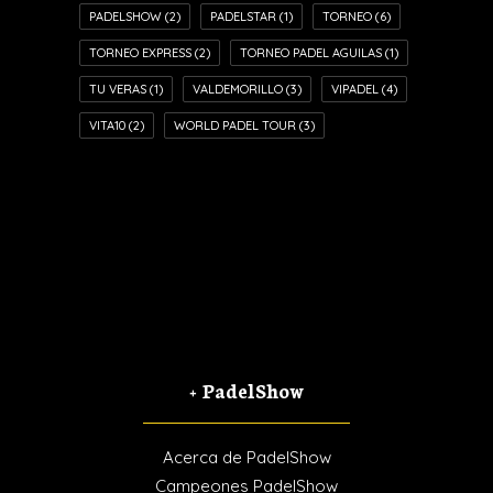
PADELSHOW
(2)
PADELSTAR
(1)
TORNEO
(6)
TORNEO EXPRESS
(2)
TORNEO PADEL AGUILAS
(1)
TU VERAS
(1)
VALDEMORILLO
(3)
VIPADEL
(4)
VITA10
(2)
WORLD PADEL TOUR
(3)
+ PadelShow
Acerca de PadelShow
Campeones PadelShow