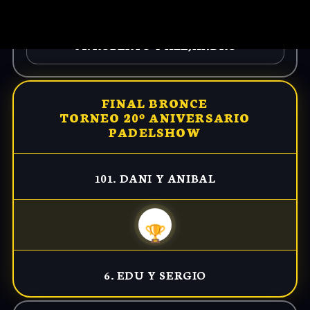
VS
Parejas
121- 138
64. ROBERTO Y ALEJANDRO
FINAL BRONCE
TORNEO 20º ANIVERSARIO
PADELSHOW
101. DANI Y ANIBAL
🏆
6. EDU Y SERGIO