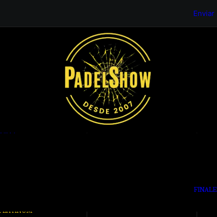
completa desde la zona
1 al 5
privada de la web .
Enviar
ORO
6 al 12
PLATA
13 al 19
BRONCE
20 al 31
ASE
B
PLATINUM
1 al 5
ORO
6 al 12
PLATA
13 al 19
BRONCE
20 al 31
FINALE
ASE
C
PLATINUM