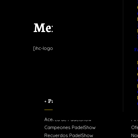
Member LogOut
[ihc-logout-link]
F
+ PadelShow
Re
Acerca de PadelShow
Mi
Campeones PadelShow
Of
Recuerdos PadelShow
No