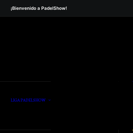
ORO
Grupos 6 al 12
¡Bienvenido a PadelShow!
PLATA
Grupos 13 al 19
BRONCE
Grupos 20 al 30
F
LIGA PADELSHOW
F