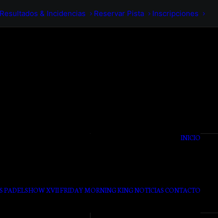
Final
C
Parejas
61- 90
 Resultados & Incidencias
Reservar Pista
Inscripciones
Final
D
Parejas
91- 120
Final
E
Parejas
121- 138
Final
F
Final
G
INICIO
S PADELSHOW XVII
FRIDAY MORNING KING
NOTICIAS
CONTACTO